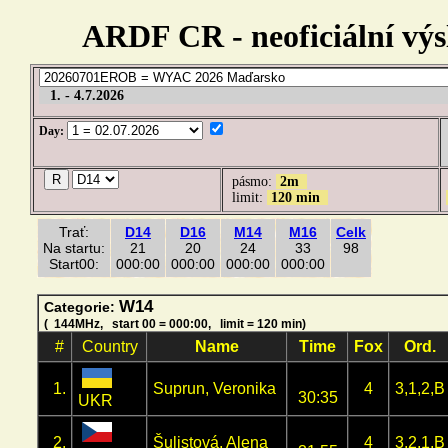
ARDF CR - neoficiální výsl
1. - 4.7.2026
Day:
pásmo:
2m
limit:
120 min
Trať:
D14
D16
M14
M16
Celk
Na startu:
21
20
24
33
98
Start00:
000:00
000:00
000:00
000:00
W14
Categorie:
( 144MHz, start 00 = 000:00, limit = 120 min)
#
Country
Name
Time
Fox
Ord.
1.
Suprun, Veronika
4
3,1,2,B
30:35
UKR
2.
Šulistová, Alena
4
3,2,1,B