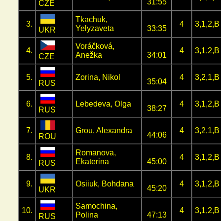
31:55
CZE
Tkachuk,
3.
4
3,1,2,B
Yelyzaveta
33:35
UKR
Voráčková,
4.
4
3,1,2,B
Anežka
34:01
CZE
5.
Zorina, Nikol
4
3,2,1,B
35:04
RUS
6.
Lebedeva, Olga
4
3,1,2,B
38:27
RUS
7.
Grou, Alexandra
4
3,2,1,B
44:06
ROU
Romanova,
8.
4
3,1,2,B
Ekaterina
45:00
RUS
9.
Osiiuk, Bohdana
4
3,1,2,B
45:20
UKR
Samochina,
10.
4
3,1,2,B
Polina
47:13
RUS