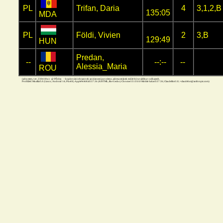
PL
Trifan, Daria
4
3,1,2,B
135:05
MDA
PL
Földi, Vivien
2
3,B
129:49
HUN
Predan,
--
--:--
--
Alessia_Maria
ROU
(adsystem, ver. 230418w) @ P.Šrůta - kopírování obrazovek ani dat není povoleno, adresa stránek může být uváděna v odkazech.
Prohližeč: Mozilla/5.0 (Linux; Android 14; Pixel 8) AppleWebKit/537.36 (KHTML, like Gecko) Chrome/131.0.0.0 Mobile Safari/537.36; ClaudeBot/1.0; +claudebot@anthropic.com)