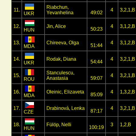
Riabchun,
11.
4
3,2,1,B
Yevanhelina
49:02
UKR
12.
Jin, Alice
4
3,1,2,B
50:23
HUN
13.
Chireeva, Olga
4
3,1,2,B
51:44
MDA
14.
Rodak, Diana
4
3,2,1,B
54:44
UKR
Stanculescu,
15.
4
3,2,1,B
Anastasia
59:07
ROU
16.
Oleinic, Elizaveta
4
1,3,2,B
85:09
MDA
17.
Drabinová, Lenka
4
3,2,1,B
87:17
CZE
18.
Fülöp, Nelli
3
1,2,B
100:19
HUN