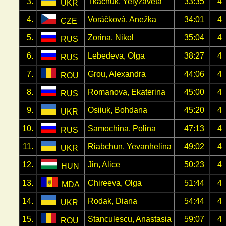
3.
Tkachuk, Yelyzaveta
33:35
4
UKR
4.
Voráčková, Anežka
34:01
4
CZE
5.
Zorina, Nikol
35:04
4
RUS
6.
Lebedeva, Olga
38:27
4
RUS
7.
Grou, Alexandra
44:06
4
ROU
8.
Romanova, Ekaterina
45:00
4
RUS
9.
Osiiuk, Bohdana
45:20
4
UKR
10.
Samochina, Polina
47:13
4
RUS
11.
Riabchun, Yevanhelina
49:02
4
UKR
12.
Jin, Alice
50:23
4
HUN
13.
Chireeva, Olga
51:44
4
MDA
14.
Rodak, Diana
54:44
4
UKR
15.
Stanculescu, Anastasia
59:07
4
ROU