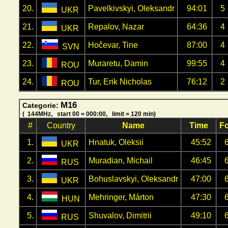
20.
Pavelkivskyi, Oleksandr
94:01
5
UKR
21.
Repalov, Nazar
64:36
4
UKR
22.
Hočevar, Tine
87:00
4
SVN
23.
Muraretu, Damin
99:55
4
ROU
24.
Tur, Erik Nicholas
76:12
2
ROU
M16
Categorie:
( 144MHz, start 00 = 000:00, limit = 120 min)
#
Country
Name
Time
F
1.
Hnatuk, Oleksii
45:52
UKR
2.
Muradian, Michail
46:45
RUS
3.
Bohuslavskyi, Oleksandr
47:00
UKR
4.
Mehringer, Márton
47:30
HUN
5.
Shuvalov, Dimitrii
49:10
RUS