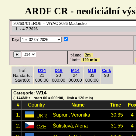
ARDF CR - neoficiální výsl
1. - 4.7.2026
Day:
pásmo:
2m
limit:
120 min
Trať:
D14
D16
M14
M16
Celk
Na startu:
21
20
24
33
98
Start00:
000:00
000:00
000:00
000:00
W14
Categorie:
( 144MHz, start 00 = 000:00, limit = 120 min)
#
Country
Name
Time
Fo
1.
Suprun, Veronika
30:35
4
UKR
2.
Šulistová, Alena
31:55
4
CZE