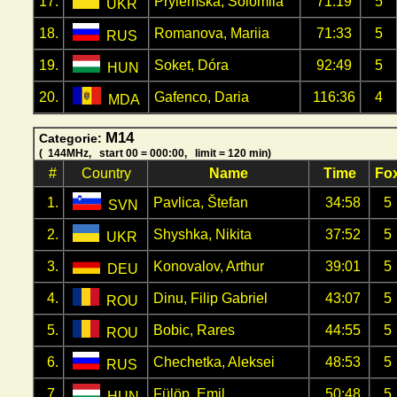
17.
Pryiemska, Solomiia
71:19
5
UKR
18.
Romanova, Mariia
71:33
5
RUS
19.
Soket, Dóra
92:49
5
HUN
20.
Gafenco, Daria
116:36
4
MDA
M14
Categorie:
( 144MHz, start 00 = 000:00, limit = 120 min)
#
Country
Name
Time
Fo
1.
Pavlica, Štefan
34:58
5
SVN
2.
Shyshka, Nikita
37:52
5
UKR
3.
Konovalov, Arthur
39:01
5
DEU
4.
Dinu, Filip Gabriel
43:07
5
ROU
5.
Bobic, Rares
44:55
5
ROU
6.
Chechetka, Aleksei
48:53
5
RUS
7.
Fülöp, Emil
50:48
5
HUN