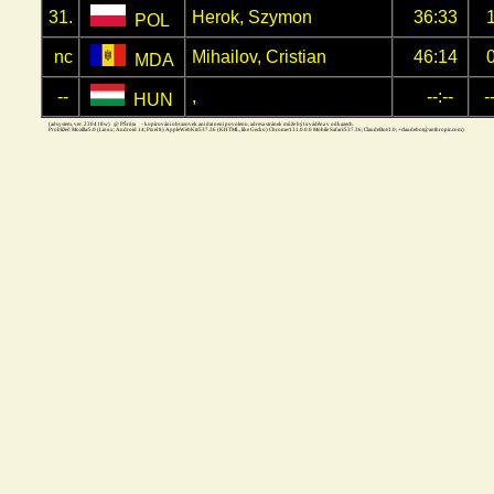
31.
Herok, Szymon
36:33
POL
nc
Mihailov, Cristian
46:14
MDA
--
,
--:--
-
HUN
(adsystem, ver. 230418w) @ P.Šrůta - kopírování obrazovek ani dat není povoleno, adresa stránek může být uváděna v odkazech.
Prohližeč: Mozilla/5.0 (Linux; Android 14; Pixel 8) AppleWebKit/537.36 (KHTML, like Gecko) Chrome/131.0.0.0 Mobile Safari/537.36; ClaudeBot/1.0; +claudebot@anthropic.com)