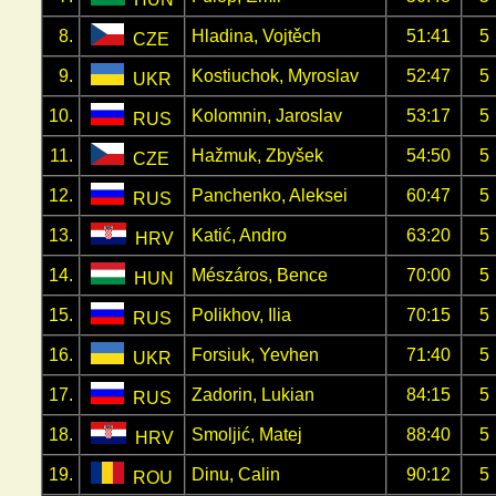
8.
Hladina, Vojtěch
51:41
5
CZE
9.
Kostiuchok, Myroslav
52:47
5
UKR
10.
Kolomnin, Jaroslav
53:17
5
RUS
11.
Hažmuk, Zbyšek
54:50
5
CZE
12.
Panchenko, Aleksei
60:47
5
RUS
13.
Katić, Andro
63:20
5
HRV
14.
Mészáros, Bence
70:00
5
HUN
15.
Polikhov, Ilia
70:15
5
RUS
16.
Forsiuk, Yevhen
71:40
5
UKR
17.
Zadorin, Lukian
84:15
5
RUS
18.
Smoljić, Matej
88:40
5
HRV
19.
Dinu, Calin
90:12
5
ROU