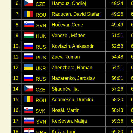
6.
Hamouz, Ondřej
49:24
CZE
7.
Raducan, David Stefan
49:26
ROU
8.
Hočevar, Cene
49:49
SVN
9.
Venczel, Márton
51:51
HUN
10.
Koviazin, Aleksandr
52:58
RUS
11.
Zuev, Roman
54:48
RUS
12.
Zhenzhera, Roman
54:51
UKR
13.
Nazarenko, Jaroslav
56:01
RUS
14.
Sljadněv, Ilja
57:26
CZE
15.
Adamescu, Dumitru
58:20
ROU
16.
Nosál, Martin
58:43
SVK
17.
Kerševan, Matija
59:36
SVN
18.
Kožar, Toni
65:20
HRV