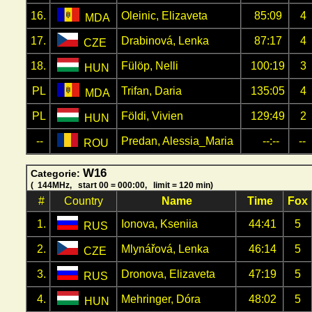
16.
Oleinic, Elizaveta
85:09
4
MDA
17.
Drabinová, Lenka
87:17
4
CZE
18.
Fülöp, Nelli
100:19
3
HUN
PL
Trifan, Daria
135:05
4
MDA
PL
Földi, Vivien
129:49
2
HUN
--
Predan, Alessia_Maria
--:--
--
ROU
W16
Categorie:
( 144MHz, start 00 = 000:00, limit = 120 min)
#
Country
Name
Time
Fox
1.
Ionova, Kseniia
44:41
5
RUS
2.
Mlynářová, Lenka
46:14
5
CZE
3.
Dronova, Elizaveta
47:19
5
RUS
4.
Mehringer, Dóra
48:02
5
HUN