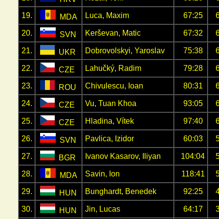
19.
Luca, Maxim
67:25
MDA
20.
Kerševan, Matic
67:32
SVN
21.
Dobrovolskyi, Yaroslav
75:38
UKR
22.
Lahučký, Radim
79:28
CZE
23.
Chivulescu, Ioan
80:31
ROU
24.
Vu, Tuan Khoa
93:05
CZE
25.
Hladina, Vítek
97:40
CZE
26.
Pavlica, Izidor
60:03
SVN
27.
Ivanov Kasarov, Iliyan
104:04
BGR
28.
Savin, Ion
118:41
MDA
29.
Bunghardt, Benedek
92:25
HUN
30.
Jin, Lucas
64:17
HUN