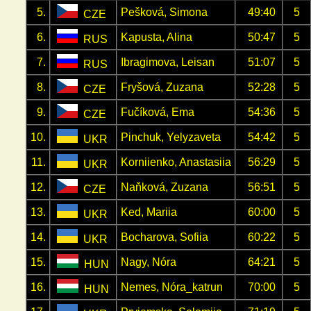
5.
Pešková, Simona
49:40
5
CZE
6.
Kapusta, Alina
50:47
5
RUS
7.
Ibragimova, Leisan
51:07
5
RUS
8.
Fryšová, Zuzana
52:28
5
CZE
9.
Fučíková, Ema
54:36
5
CZE
10.
Pinchuk, Yelyzaveta
54:42
5
UKR
11.
Korniienko, Anastasiia
56:29
5
UKR
12.
Naňková, Zuzana
56:51
5
CZE
13.
Ked, Mariia
60:00
5
UKR
14.
Bocharova, Sofiia
60:22
5
UKR
15.
Nagy, Nóra
64:21
5
HUN
16.
Nemes, Nóra_katrun
70:00
5
HUN